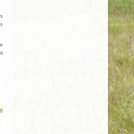
es
es
de
et
a)