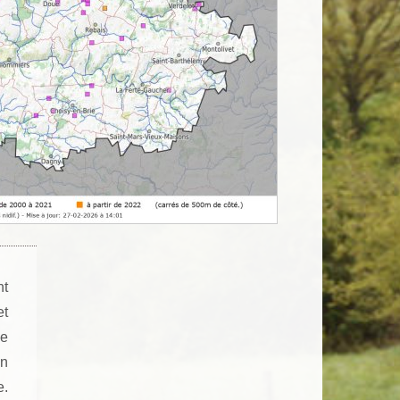
nt
et
ée
un
e.