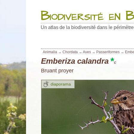
Main
navigation
Biodiversité en 
Un atlas de la biodiversité dans le périmètr
Animalia
→
Chordata
→
Aves
→
Passeriformes
→
Embe
*
Emberiza calandra
C
Bruant proyer
diaporama