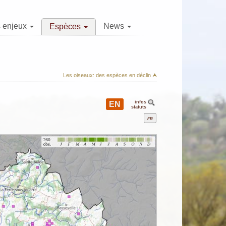
 enjeux
News
Espèces
Les oiseaux: des espèces en déclin ⮝
infos
EN
statuts
Fr