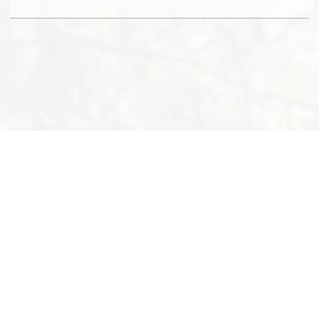
© 2019-2026 - Biodiversité en Brie des Morin
Contact
•
À propos
•
facebook