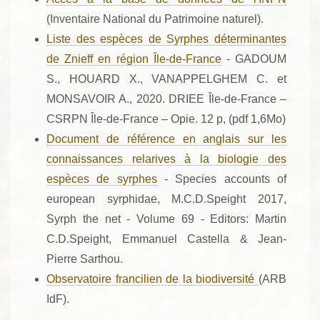
(Inventaire National du Patrimoine naturel).
Liste des espèces de Syrphes déterminantes
de Znieff en région Île-de-France
- GADOUM
S., HOUARD X., VANAPPELGHEM C. et
MONSAVOIR A., 2020. DRIEE Île-de-France –
CSRPN Île-de-France – Opie. 12 p, (pdf 1,6Mo)
Document de référence en anglais sur les
connaissances relarives à la biologie des
espèces de syrphes
- Species accounts of
european syrphidae, M.C.D.Speight 2017,
Syrph the net - Volume 69 - Editors: Martin
C.D.Speight, Emmanuel Castella & Jean-
Pierre Sarthou.
Observatoire francilien de la biodiversité
(ARB
IdF).