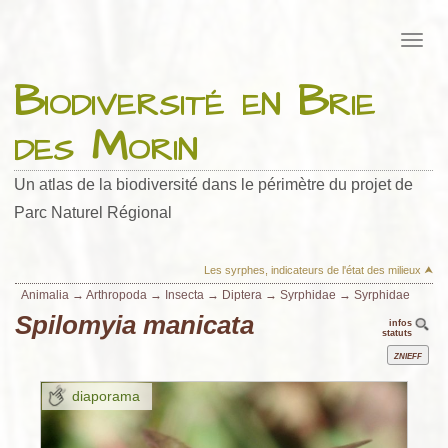
Biodiversité en Brie
des Morin
Un atlas de la biodiversité dans le périmètre du projet de
Parc Naturel Régional
Les syrphes, indicateurs de l'état des milieux ⮝
Animalia
→
Arthropoda
→
Insecta
→
Diptera
→
Syrphidae
→
Syrphidae
Spilomyia manicata
infos
statuts
Znieff
diaporama