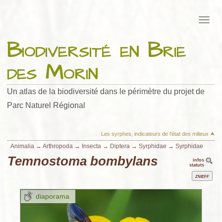
Biodiversité en Brie
des Morin
Un atlas de la biodiversité dans le périmètre du projet de
Parc Naturel Régional
Les syrphes, indicateurs de l'état des milieux ⮝
Animalia
→
Arthropoda
→
Insecta
→
Diptera
→
Syrphidae
→
Syrphidae
Temnostoma bombylans
infos
statuts
Znieff
diaporama