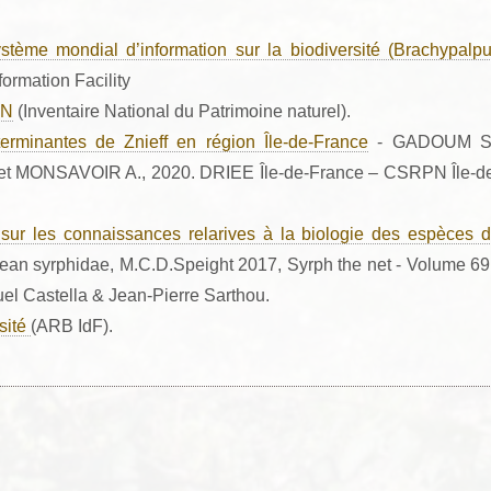
tème mondial d’information sur la biodiversité (Brachypalp
formation Facility
PN
(Inventaire National du Patrimoine naturel).
rminantes de Znieff en région Île-de-France
- GADOUM S.
MONSAVOIR A., 2020. DRIEE Île-de-France – CSRPN Île-d
sur les connaissances relarives à la biologie des espèces 
ean syrphidae, M.C.D.Speight 2017, Syrph the net - Volume 69
el Castella & Jean-Pierre Sarthou.
rsité
(ARB IdF).