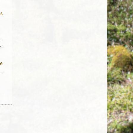
us
,
e-
de
 -