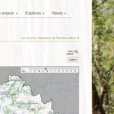
 enjeux
Espèces
News
Les syrphes, indicateurs de l'état des milieux ⮝
infos
statuts
Znieff