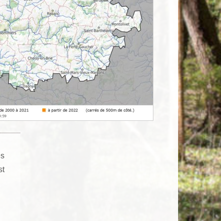
es
st