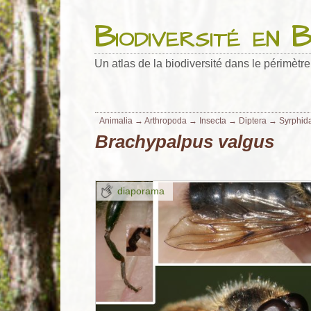
Main
navigation
Biodiversité en 
Un atlas de la biodiversité dans le périmètr
Animalia
→
Arthropoda
→
Insecta
→
Diptera
→
Syrphid
Brachypalpus valgus
diaporama